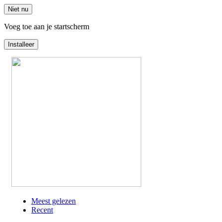
Niet nu
Voeg toe aan je startscherm
Installeer
Overslaan
en
naar
de
inhoud
gaan
Meest gelezen
Recent