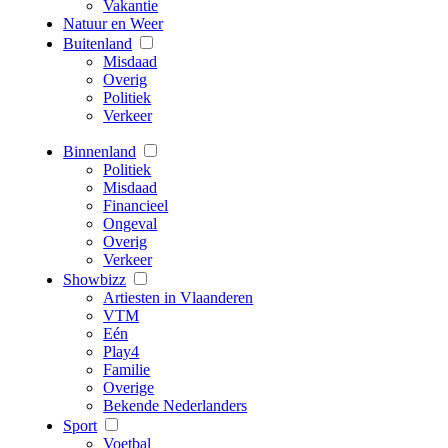
Vakantie
Natuur en Weer
Buitenland
Misdaad
Overig
Politiek
Verkeer
Binnenland
Politiek
Misdaad
Financieel
Ongeval
Overig
Verkeer
Showbizz
Artiesten in Vlaanderen
VTM
Eén
Play4
Familie
Overige
Bekende Nederlanders
Sport
Voetbal