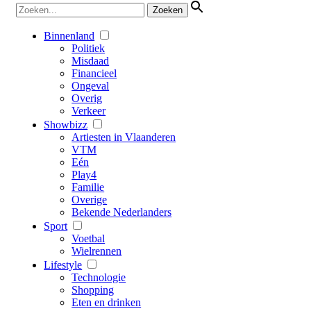
Binnenland
Politiek
Misdaad
Financieel
Ongeval
Overig
Verkeer
Showbizz
Artiesten in Vlaanderen
VTM
Eén
Play4
Familie
Overige
Bekende Nederlanders
Sport
Voetbal
Wielrennen
Lifestyle
Technologie
Shopping
Eten en drinken