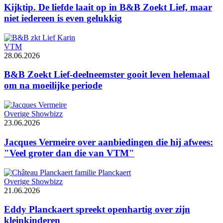
Kijktip. De liefde laait op in B&B Zoekt Lief, maar
niet iedereen is even gelukkig
VTM
28.06.2026
B&B Zoekt Lief-deelneemster gooit leven helemaal
om na moeilijke periode
Overige Showbizz
23.06.2026
Jacques Vermeire over aanbiedingen die hij afwees:
"Veel groter dan die van VTM"
Overige Showbizz
21.06.2026
Eddy Planckaert spreekt openhartig over zijn
kleinkinderen