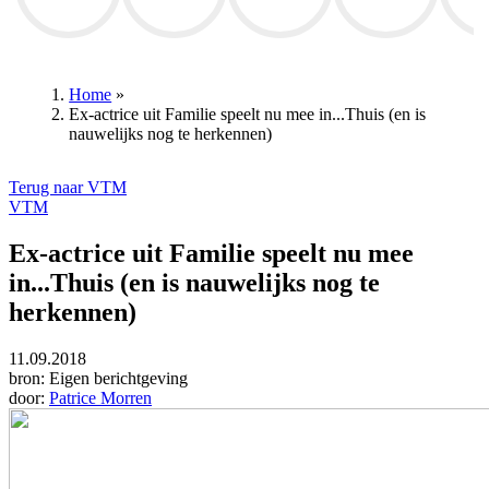
RSC Anderlecht
Patrick Lefevere
Club Brugge
Club Brugge
Wout va
Home
»
Ex-actrice uit Familie speelt nu mee in...Thuis (en is
Kruimelpad
nauwelijks nog te herkennen)
Terug naar VTM
VTM
Ex-actrice uit Familie speelt nu mee
in...Thuis (en is nauwelijks nog te
herkennen)
11.09.2018
bron:
Eigen berichtgeving
door:
Patrice Morren