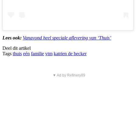
Lees ook:
Vanavond heel speciale aflevering van ‘Thuis’
Deel dit artikel
Tags
thuis
eén
familie
vtm
katrien de becker
▼ Ad by Refinery89