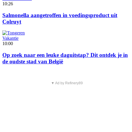
10:26
Salmonella aangetroffen in voedingsproduct uit
Colruyt
Vakantie
10:00
Op zoek naar een leuke daguitstap? Dit ontdek je in
de oudste stad van België
▼ Ad by Refinery89