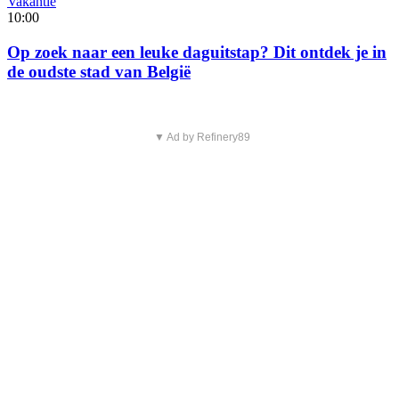
Vakantie
10:00
Op zoek naar een leuke daguitstap? Dit ontdek je in
de oudste stad van België
▼ Ad by Refinery89