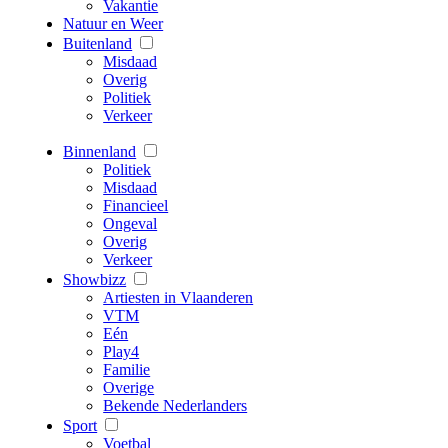
Vakantie
Natuur en Weer
Buitenland
Misdaad
Overig
Politiek
Verkeer
Binnenland
Politiek
Misdaad
Financieel
Ongeval
Overig
Verkeer
Showbizz
Artiesten in Vlaanderen
VTM
Eén
Play4
Familie
Overige
Bekende Nederlanders
Sport
Voetbal