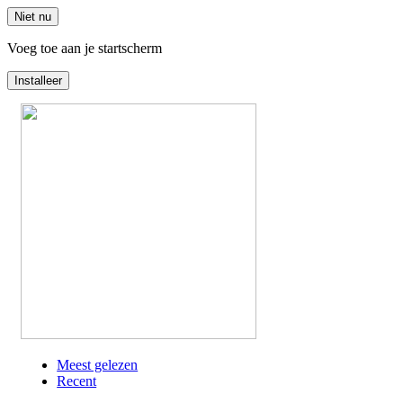
Niet nu
Voeg toe aan je startscherm
Installeer
Overslaan
en
naar
de
inhoud
gaan
Meest gelezen
Recent