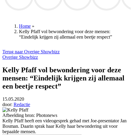
RSC Anderlecht
Patrick Lefevere
Club Brugge
Club Brugge
Wout va
Home
»
Kelly Pfaff vol bewondering voor deze mensen:
Kruimelpad
“Eindelijk krijgen zij allemaal een beetje respect”
Terug naar Overige Showbizz
Overige Showbizz
Kelly Pfaff vol bewondering voor deze
mensen: “Eindelijk krijgen zij allemaal
een beetje respect”
15.05.2020
door:
Redactie
Afbeelding bron: Photonews
Kelly Pfaff heeft een videogesprek gehad met Joe-presentator Jan
Bosman. Daarin sprak haar Kelly haar bewondering uit voor
bepaalde mensen.