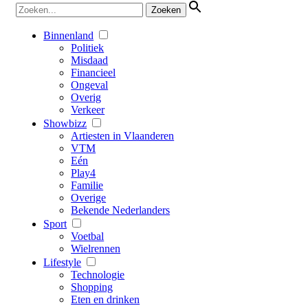
Binnenland
Politiek
Misdaad
Financieel
Ongeval
Overig
Verkeer
Showbizz
Artiesten in Vlaanderen
VTM
Eén
Play4
Familie
Overige
Bekende Nederlanders
Sport
Voetbal
Wielrennen
Lifestyle
Technologie
Shopping
Eten en drinken