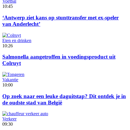
Voetbal
10:45
‘Antwerp ziet kans op stunttransfer met ex-speler
van Anderlecht’
Eten en drinken
10:26
Salmonella aangetroffen in voedingsproduct uit
Colruyt
Vakantie
10:00
Op zoek naar een leuke daguitstap? Dit ontdek je in
de oudste stad van België
Verkeer
09:30