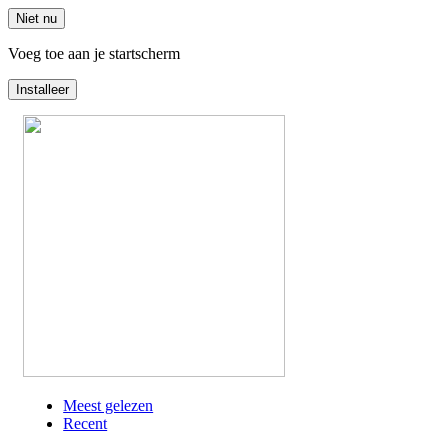
Niet nu
Voeg toe aan je startscherm
Installeer
Overslaan
en
naar
de
inhoud
gaan
Meest gelezen
Recent