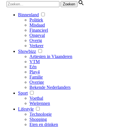
Binnenland
Politiek
Misdaad
Financieel
Ongeval
Overig
Verkeer
Showbizz
Artiesten in Vlaanderen
VTM
Eén
Play4
Familie
Overige
Bekende Nederlanders
Sport
Voetbal
Wielrennen
Lifestyle
Technologie
Shopping
Eten en drinken