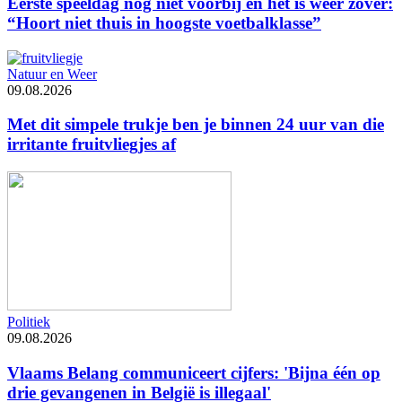
Eerste speeldag nog niet voorbij en het is weer zover:
“Hoort niet thuis in hoogste voetbalklasse”
Natuur en Weer
09.08.2026
Met dit simpele trukje ben je binnen 24 uur van die
irritante fruitvliegjes af
Politiek
09.08.2026
Vlaams Belang communiceert cijfers: 'Bijna één op
drie gevangenen in België is illegaal'