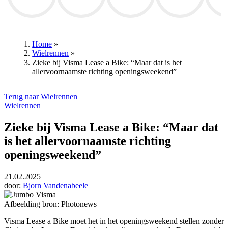
Michael Frey
KV Mechelen
Sabine Hagedoren
STVV
Home
»
Wielrennen
»
Kruimelpad
Zieke bij Visma Lease a Bike: “Maar dat is het
allervoornaamste richting openingsweekend”
Terug naar Wielrennen
Wielrennen
Zieke bij Visma Lease a Bike: “Maar dat
is het allervoornaamste richting
openingsweekend”
21.02.2025
door:
Bjorn Vandenabeele
Afbeelding bron: Photonews
Visma Lease a Bike moet het in het openingsweekend stellen zonder