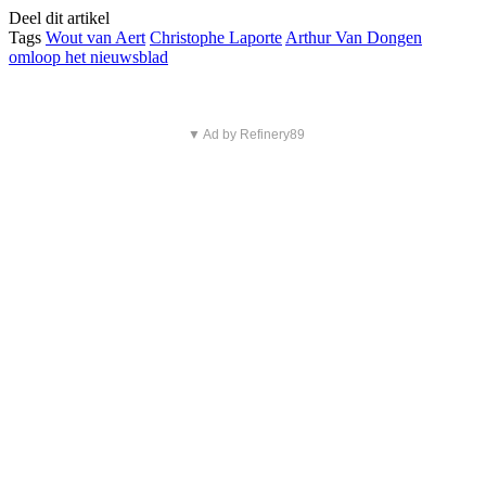
Deel dit artikel
Tags
Wout van Aert
Christophe Laporte
Arthur Van Dongen
omloop het nieuwsblad
▼ Ad by Refinery89