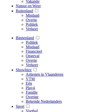
Vakantie
Natuur en Weer
Buitenland
Misdaad
Overig
Politiek
Verkeer
Binnenland
Politiek
Misdaad
Financieel
Ongeval
Overig
Verkeer
Showbizz
Artiesten in Vlaanderen
VTM
Eén
Play4
Familie
Overige
Bekende Nederlanders
Sport
Voetbal