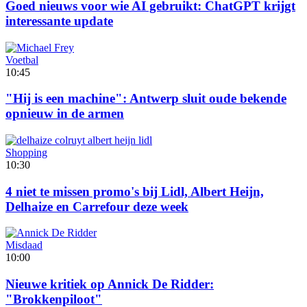
Goed nieuws voor wie AI gebruikt: ChatGPT krijgt
interessante update
Voetbal
10:45
"Hij is een machine": Antwerp sluit oude bekende
opnieuw in de armen
Shopping
10:30
4 niet te missen promo's bij Lidl, Albert Heijn,
Delhaize en Carrefour deze week
Misdaad
10:00
Nieuwe kritiek op Annick De Ridder:
"Brokkenpiloot"