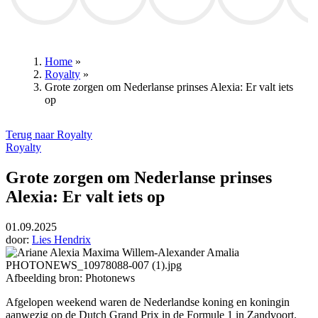
Club Brugge
Club Brugge
Wout van Aert
Thibaut Courtois
David D
Home
»
Royalty
»
Kruimelpad
Grote zorgen om Nederlanse prinses Alexia: Er valt iets
op
Terug naar Royalty
Royalty
Grote zorgen om Nederlanse prinses
Alexia: Er valt iets op
01.09.2025
door:
Lies Hendrix
Afbeelding bron: Photonews
Afgelopen weekend waren de Nederlandse koning en koningin
aanwezig op de Dutch Grand Prix in de Formule 1 in Zandvoort.