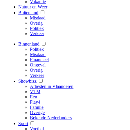
Vakantie
Natuur en Weer
Buitenland
Misdaad
Overig
Politiek
Verkeer
Binnenland
Politiek
Misdaad
Financieel
Ongeval
Overig
Verkeer
Showbizz
Artiesten in Vlaanderen
VTM
Eén
Play4
Familie
Overige
Bekende Nederlanders
Sport
Voetbal