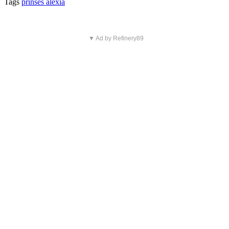
Tags
prinses alexia
▼ Ad by Refinery89