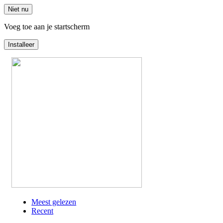
Niet nu
Voeg toe aan je startscherm
Installeer
Overslaan
en
naar
de
inhoud
gaan
Meest gelezen
Recent