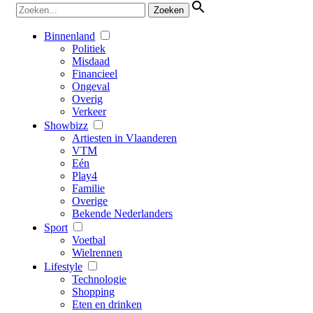
Binnenland
Politiek
Misdaad
Financieel
Ongeval
Overig
Verkeer
Showbizz
Artiesten in Vlaanderen
VTM
Eén
Play4
Familie
Overige
Bekende Nederlanders
Sport
Voetbal
Wielrennen
Lifestyle
Technologie
Shopping
Eten en drinken