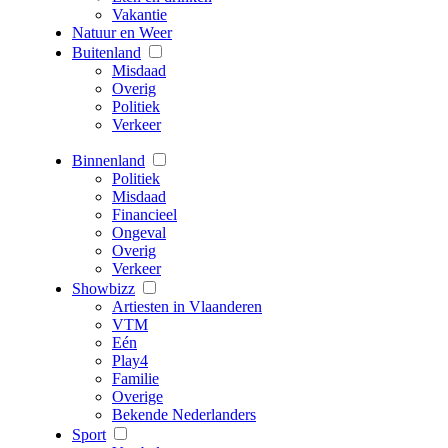
Vakantie
Natuur en Weer
Buitenland
Misdaad
Overig
Politiek
Verkeer
Binnenland
Politiek
Misdaad
Financieel
Ongeval
Overig
Verkeer
Showbizz
Artiesten in Vlaanderen
VTM
Eén
Play4
Familie
Overige
Bekende Nederlanders
Sport