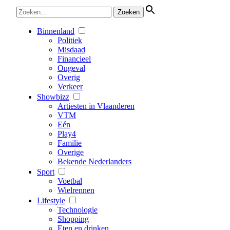
Binnenland
Politiek
Misdaad
Financieel
Ongeval
Overig
Verkeer
Showbizz
Artiesten in Vlaanderen
VTM
Eén
Play4
Familie
Overige
Bekende Nederlanders
Sport
Voetbal
Wielrennen
Lifestyle
Technologie
Shopping
Eten en drinken