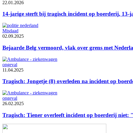
22.01.2026
14-jarige sterft bij tragisch incident op boerderij, 13-
Misdaad
02.09.2025
Bejaarde Belg vermoord, vlak over grens met Nederl
ongeval
11.04.2025
Tragisch: Jongetje (8) overleden na incident op boerde
ongeval
26.02.2025
Tragisch: Tiener overleeft incident op boerderij niet: 