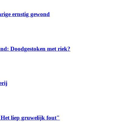
jarige ernstig gewond
and: Doodgestoken met riek?
rij
"Het liep gruwelijk fout"