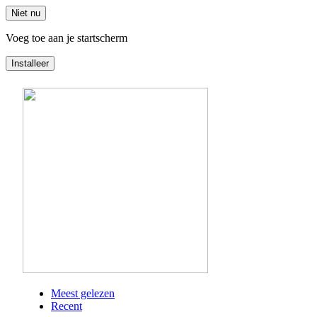
Niet nu
Voeg toe aan je startscherm
Installeer
Overslaan
en
naar
de
inhoud
gaan
Meest gelezen
Recent