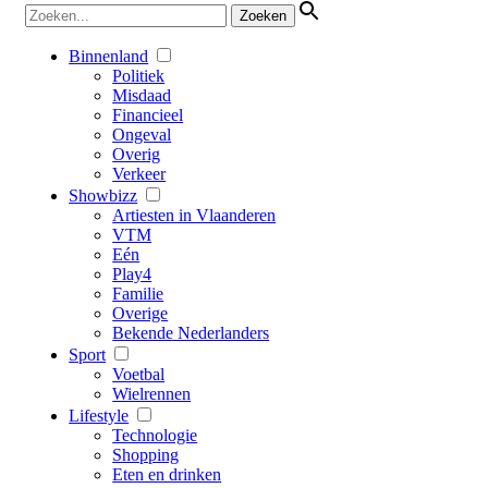
Binnenland
Politiek
Misdaad
Financieel
Ongeval
Overig
Verkeer
Showbizz
Artiesten in Vlaanderen
VTM
Eén
Play4
Familie
Overige
Bekende Nederlanders
Sport
Voetbal
Wielrennen
Lifestyle
Technologie
Shopping
Eten en drinken