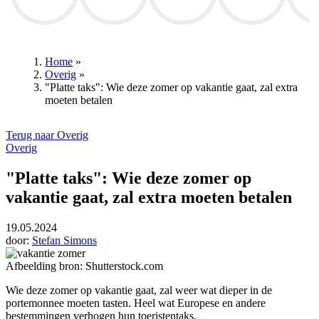
Club Brugge
Club Brugge
Wout van Aert
Thibaut Courtois
David D
Home
»
Overig
»
Kruimelpad
"Platte taks": Wie deze zomer op vakantie gaat, zal extra
moeten betalen
Terug naar Overig
Overig
"Platte taks": Wie deze zomer op
vakantie gaat, zal extra moeten betalen
19.05.2024
door:
Stefan Simons
Afbeelding bron: Shutterstock.com
Wie deze zomer op vakantie gaat, zal weer wat dieper in de
portemonnee moeten tasten. Heel wat Europese en andere
bestemmingen verhogen hun toeristentaks.