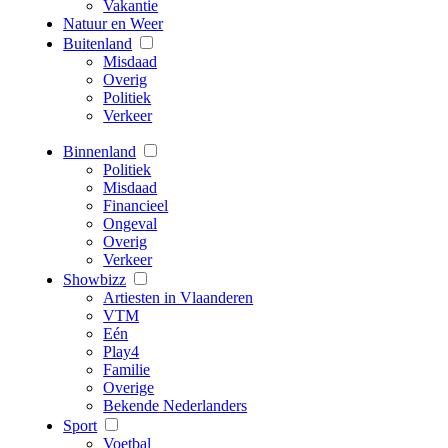
Vakantie
Natuur en Weer
Buitenland
Misdaad
Overig
Politiek
Verkeer
Binnenland
Politiek
Misdaad
Financieel
Ongeval
Overig
Verkeer
Showbizz
Artiesten in Vlaanderen
VTM
Eén
Play4
Familie
Overige
Bekende Nederlanders
Sport
Voetbal