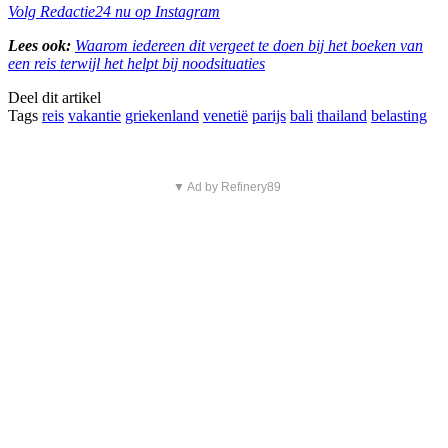
Volg Redactie24 nu op Instagram
Lees ook:
Waarom iedereen dit vergeet te doen bij het boeken van
een reis terwijl het helpt bij noodsituaties
Deel dit artikel
Tags
reis
vakantie
griekenland
venetië
parijs
bali
thailand
belasting
▼ Ad by Refinery89