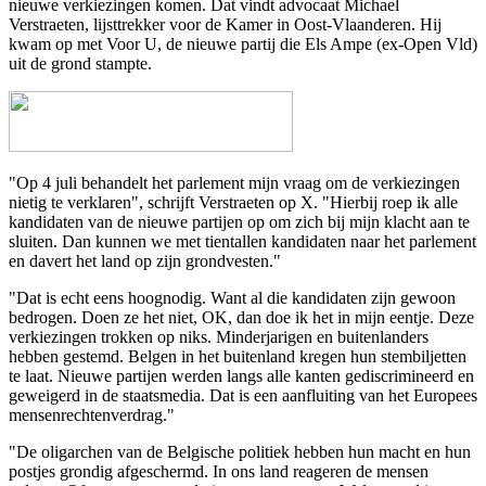
nieuwe verkiezingen komen. Dat vindt advocaat Michael
Verstraeten, lijsttrekker voor de Kamer in Oost-Vlaanderen. Hij
kwam op met Voor U, de nieuwe partij die
Els Ampe
(ex-Open Vld)
uit de grond stampte.
"Op 4 juli behandelt het parlement mijn vraag om de verkiezingen
nietig te verklaren", schrijft Verstraeten op X. "Hierbij roep ik alle
kandidaten van de nieuwe partijen op om zich bij mijn klacht aan te
sluiten. Dan kunnen we met tientallen kandidaten naar het parlement
en davert het land op zijn grondvesten."
"Dat is echt eens hoognodig. Want al die kandidaten zijn gewoon
bedrogen. Doen ze het niet, OK, dan doe ik het in mijn eentje. Deze
verkiezingen trokken op niks. Minderjarigen en buitenlanders
hebben gestemd. Belgen in het buitenland kregen hun stembiljetten
te laat. Nieuwe partijen werden langs alle kanten gediscrimineerd en
geweigerd in de staatsmedia. Dat is een aanfluiting van het Europees
mensenrechtenverdrag."
"De oligarchen van de Belgische politiek hebben hun macht en hun
postjes grondig afgeschermd. In ons land reageren de mensen