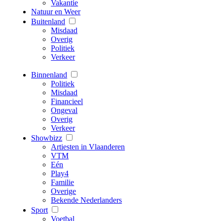
Vakantie
Natuur en Weer
Buitenland
Misdaad
Overig
Politiek
Verkeer
Binnenland
Politiek
Misdaad
Financieel
Ongeval
Overig
Verkeer
Showbizz
Artiesten in Vlaanderen
VTM
Eén
Play4
Familie
Overige
Bekende Nederlanders
Sport
Voetbal