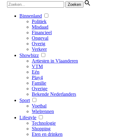
Binnenland
Politiek
Misdaad
Financieel
Ongeval
Overig
Verkeer
Showbizz
Artiesten in Vlaanderen
VTM
Eén
Play4
Familie
Overige
Bekende Nederlanders
Sport
Voetbal
Wielrennen
Lifestyle
Technologie
Shopping
Eten en drinken