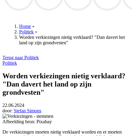
STVV
Annelies Verlinden
Mathieu van der Poel
RSC Anderlecht
Patrick 
Home
»
Politiek
»
Kruimelpad
Worden verkiezingen nietig verklaard? "Dan davert het
land op zijn grondvesten"
Terug naar Politiek
Politiek
Worden verkiezingen nietig verklaard?
"Dan davert het land op zijn
grondvesten"
22.06.2024
door:
Stefan Simons
Afbeelding bron: Pixabay
De verkiezingen moeten nietig verklaard worden en er moeten