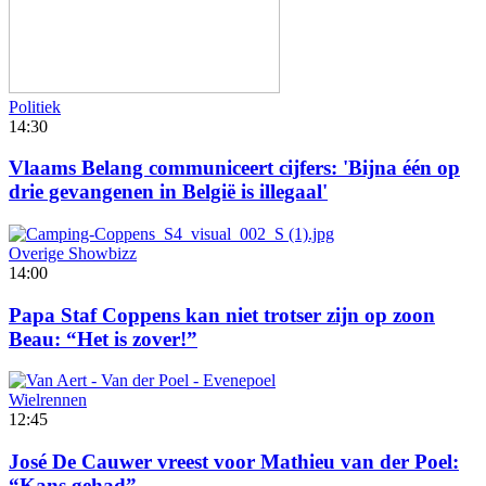
Politiek
14:30
Vlaams Belang communiceert cijfers: 'Bijna één op
drie gevangenen in België is illegaal'
Overige Showbizz
14:00
Papa Staf Coppens kan niet trotser zijn op zoon
Beau: “Het is zover!”
Wielrennen
12:45
José De Cauwer vreest voor Mathieu van der Poel:
“Kans gehad”