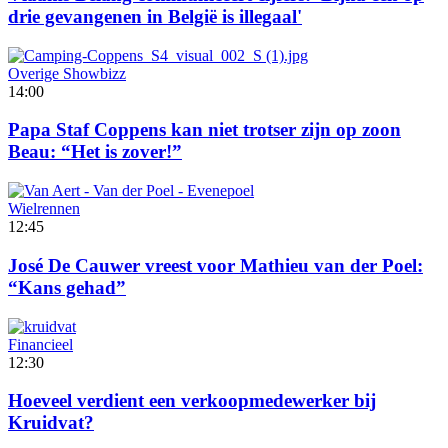
drie gevangenen in België is illegaal'
Overige Showbizz
14:00
Papa Staf Coppens kan niet trotser zijn op zoon
Beau: “Het is zover!”
Wielrennen
12:45
José De Cauwer vreest voor Mathieu van der Poel:
“Kans gehad”
Financieel
12:30
Hoeveel verdient een verkoopmedewerker bij
Kruidvat?