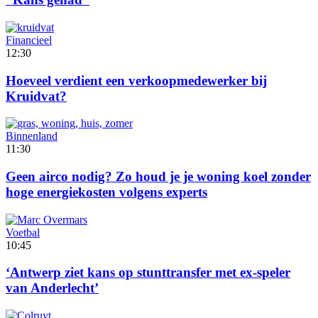
Financieel
12:30
Hoeveel verdient een verkoopmedewerker bij
Kruidvat?
Binnenland
11:30
Geen airco nodig? Zo houd je je woning koel zonder
hoge energiekosten volgens experts
Voetbal
10:45
‘Antwerp ziet kans op stunttransfer met ex-speler
van Anderlecht’