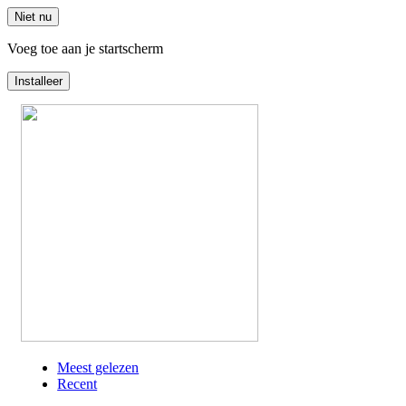
Niet nu
Voeg toe aan je startscherm
Installeer
Overslaan
en
naar
de
inhoud
gaan
Meest gelezen
Recent