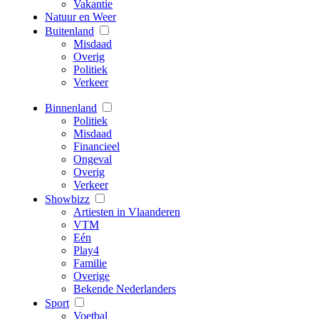
Vakantie
Natuur en Weer
Buitenland
Misdaad
Overig
Politiek
Verkeer
Binnenland
Politiek
Misdaad
Financieel
Ongeval
Overig
Verkeer
Showbizz
Artiesten in Vlaanderen
VTM
Eén
Play4
Familie
Overige
Bekende Nederlanders
Sport
Voetbal