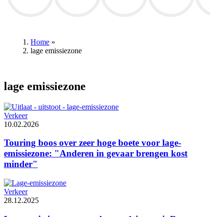
Annelies Verlinden
Mathieu van der Poel
RSC Anderlecht
Patrick Lefevere
Club B
Home
»
lage emissiezone
Kruimelpad
lage emissiezone
Verkeer
10.02.2026
Touring boos over zeer hoge boete voor lage-
emissiezone: "Anderen in gevaar brengen kost
minder"
Verkeer
28.12.2025