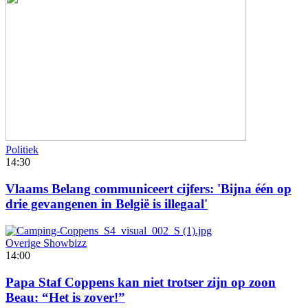
Politiek
14:30
Vlaams Belang communiceert cijfers: 'Bijna één op
drie gevangenen in België is illegaal'
Overige Showbizz
14:00
Papa Staf Coppens kan niet trotser zijn op zoon
Beau: “Het is zover!”