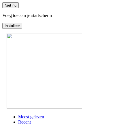
Niet nu
Voeg toe aan je startscherm
Installeer
Overslaan
en
naar
de
inhoud
gaan
Meest gelezen
Recent