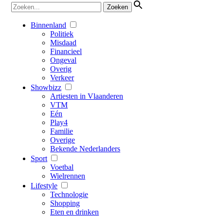
Binnenland
Politiek
Misdaad
Financieel
Ongeval
Overig
Verkeer
Showbizz
Artiesten in Vlaanderen
VTM
Eén
Play4
Familie
Overige
Bekende Nederlanders
Sport
Voetbal
Wielrennen
Lifestyle
Technologie
Shopping
Eten en drinken