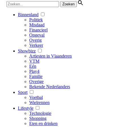
Binnenland
Politiek
Misdaad
Financieel
Ongeval
Overig
Verkeer
Showbizz
Artiesten in Vlaanderen
VTM
Eén
Play4
Familie
Overige
Bekende Nederlanders
Sport
Voetbal
Wielrennen
Lifestyle
Technologie
Shopping
Eten en drinken