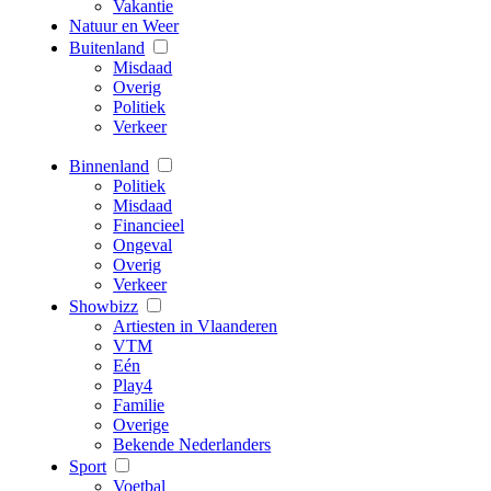
Vakantie
Natuur en Weer
Buitenland
Misdaad
Overig
Politiek
Verkeer
Binnenland
Politiek
Misdaad
Financieel
Ongeval
Overig
Verkeer
Showbizz
Artiesten in Vlaanderen
VTM
Eén
Play4
Familie
Overige
Bekende Nederlanders
Sport
Voetbal