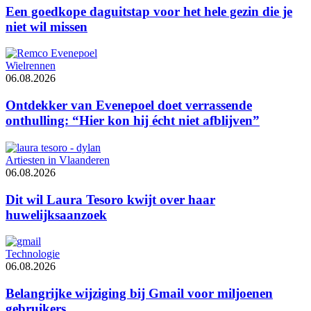
Een goedkope daguitstap voor het hele gezin die je
niet wil missen
Wielrennen
06.08.2026
Ontdekker van Evenepoel doet verrassende
onthulling: “Hier kon hij écht niet afblijven”
Artiesten in Vlaanderen
06.08.2026
Dit wil Laura Tesoro kwijt over haar
huwelijksaanzoek
Technologie
06.08.2026
Belangrijke wijziging bij Gmail voor miljoenen
gebruikers