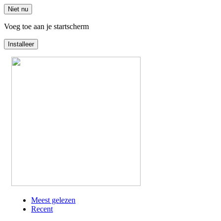
Niet nu
Voeg toe aan je startscherm
Installeer
Overslaan
en
naar
de
inhoud
gaan
Meest gelezen
Recent