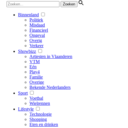
Binnenland
Politiek
Misdaad
Financieel
Ongeval
Overig
Verkeer
Showbizz
Artiesten in Vlaanderen
VTM
Eén
Play4
Familie
Overige
Bekende Nederlanders
Sport
Voetbal
Wielrennen
Lifestyle
Technologie
Shopping
Eten en drinken