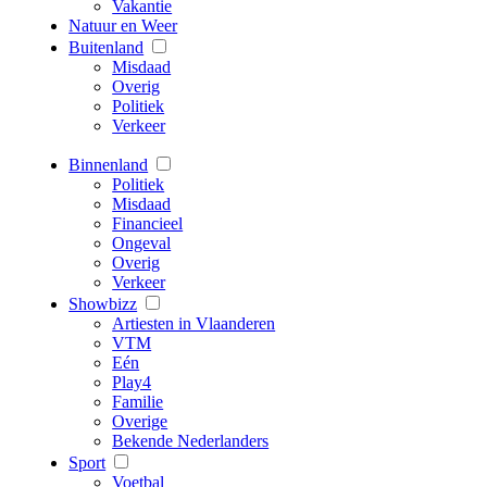
Vakantie
Natuur en Weer
Buitenland
Misdaad
Overig
Politiek
Verkeer
Binnenland
Politiek
Misdaad
Financieel
Ongeval
Overig
Verkeer
Showbizz
Artiesten in Vlaanderen
VTM
Eén
Play4
Familie
Overige
Bekende Nederlanders
Sport
Voetbal