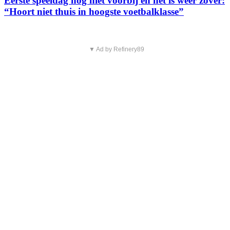
Eerste speeldag nog niet voorbij en het is weer zover:
“Hoort niet thuis in hoogste voetbalklasse”
▼ Ad by Refinery89