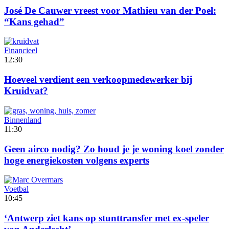
José De Cauwer vreest voor Mathieu van der Poel:
“Kans gehad”
Financieel
12:30
Hoeveel verdient een verkoopmedewerker bij
Kruidvat?
Binnenland
11:30
Geen airco nodig? Zo houd je je woning koel zonder
hoge energiekosten volgens experts
Voetbal
10:45
‘Antwerp ziet kans op stunttransfer met ex-speler