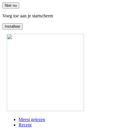
Niet nu
Voeg toe aan je startscherm
Installeer
Overslaan
en
naar
de
inhoud
gaan
Meest gelezen
Recent