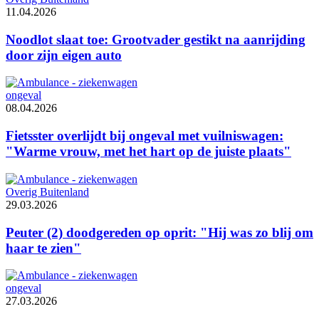
11.04.2026
Noodlot slaat toe: Grootvader gestikt na aanrijding
door zijn eigen auto
ongeval
08.04.2026
Fietsster overlijdt bij ongeval met vuilniswagen:
"Warme vrouw, met het hart op de juiste plaats"
Overig Buitenland
29.03.2026
Peuter (2) doodgereden op oprit: "Hij was zo blij om
haar te zien"
ongeval
27.03.2026