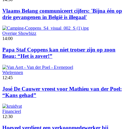
Vlaams Belang communiceert cijfers: 'Bijna één op
drie gevangenen in België is illegaal'
Overige Showbizz
14:00
Papa Staf Coppens kan niet trotser zijn op zoon
Beau: “Het is zover!”
Wielrennen
12:45
José De Cauwer vreest voor Mathieu van der Poel:
“Kans gehad”
Financieel
12:30
Hoeveel verdient een verkoopmedewerker bij