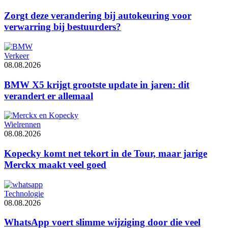
Zorgt deze verandering bij autokeuring voor
verwarring bij bestuurders?
Verkeer
08.08.2026
BMW X5 krijgt grootste update in jaren: dit
verandert er allemaal
Wielrennen
08.08.2026
Kopecky komt net tekort in de Tour, maar jarige
Merckx maakt veel goed
Technologie
08.08.2026
WhatsApp voert slimme wijziging door die veel