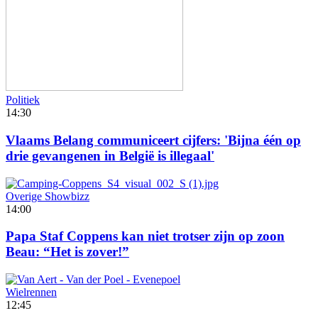
Politiek
14:30
Vlaams Belang communiceert cijfers: 'Bijna één op
drie gevangenen in België is illegaal'
Overige Showbizz
14:00
Papa Staf Coppens kan niet trotser zijn op zoon
Beau: “Het is zover!”
Wielrennen
12:45