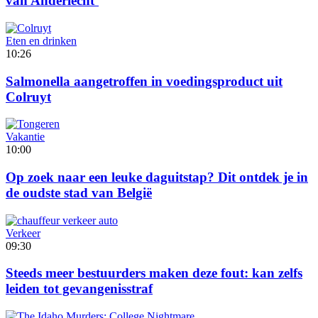
van Anderlecht’
Eten en drinken
10:26
Salmonella aangetroffen in voedingsproduct uit
Colruyt
Vakantie
10:00
Op zoek naar een leuke daguitstap? Dit ontdek je in
de oudste stad van België
Verkeer
09:30
Steeds meer bestuurders maken deze fout: kan zelfs
leiden tot gevangenisstraf