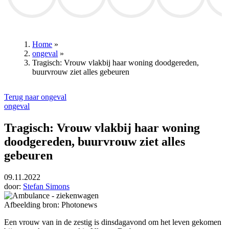
STVV
Annelies Verlinden
Mathieu van der Poel
RSC Anderlecht
Patrick 
Home
»
ongeval
»
Kruimelpad
Tragisch: Vrouw vlakbij haar woning doodgereden,
buurvrouw ziet alles gebeuren
Terug naar ongeval
ongeval
Tragisch: Vrouw vlakbij haar woning
doodgereden, buurvrouw ziet alles
gebeuren
09.11.2022
door:
Stefan Simons
Afbeelding bron: Photonews
Een vrouw van in de zestig is dinsdagavond om het leven gekomen