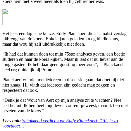
koers hem niet zoveel meer als toen hij zelf renner was.
Het leek een logische keuze.
Eddy Planckaert
die als analist verslag
uitbrengt van de koers. Enkele jaren geleden kreeg hij die kans,
maar dat wou hij zelf uitdrukkelijk niet doen.
“Ik had dat kunnen doen tot mijn 75ste: analyses geven, een beetje
studeren en naar de koers kijken. Maar ik laat dat nu liever aan de
jonge gasten. Ik heb daar geen goesting meer voor”, is Planckaert
heel erg duidelijk bij Primo.
Planckaert wil niet met iedereen in discussie gaan, dat doet hij niet
niet graag. Hij vindt dat iedereen zijn gedacht mag zeggen en
respecteert dat ook.
“Denk je dat
Wout van Aert
op mijn analyse zit te wachten? Nee,
laat het uit. Ik ben heel mijn leven coureur geweest, maar ik ben niet
bezeten van de koers.”
Lees ook:
Schokkend verdict voor Eddy Planckaert: “Als je zo
voortdoet…”