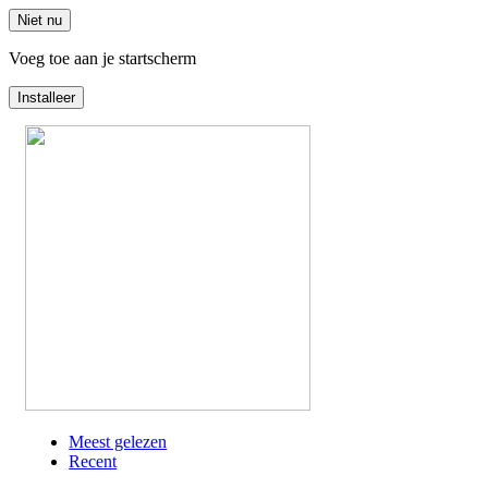
Niet nu
Voeg toe aan je startscherm
Installeer
Overslaan
en
naar
de
inhoud
gaan
Meest gelezen
Recent