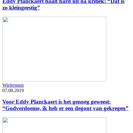
Eddy Planckaert haalt hard uit na kritiek: “Dat is
zo kleingeestig”
Wielrennen
07.08.2019
Voor Eddy Planckaert is het genoeg geweest:
“Godverdoeme, ik heb er een degout van gekregen”