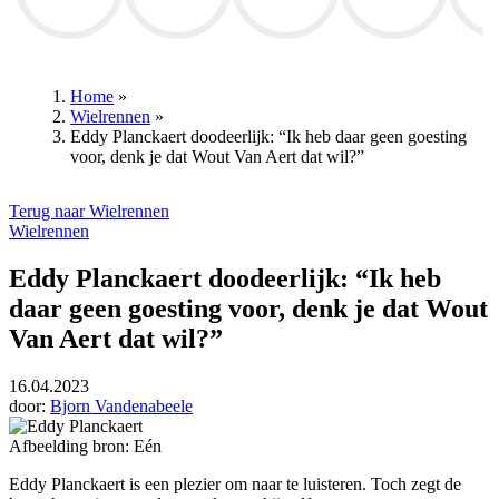
Thibaut Courtois
David Dehenauw
RSC Anderlecht
Ruben Van Gucht
Bram Ver
Home
»
Wielrennen
»
Kruimelpad
Eddy Planckaert doodeerlijk: “Ik heb daar geen goesting
voor, denk je dat Wout Van Aert dat wil?”
Terug naar Wielrennen
Wielrennen
Eddy Planckaert doodeerlijk: “Ik heb
daar geen goesting voor, denk je dat Wout
Van Aert dat wil?”
16.04.2023
door:
Bjorn Vandenabeele
Afbeelding bron: Eén
Eddy Planckaert
is een plezier om naar te luisteren. Toch zegt de