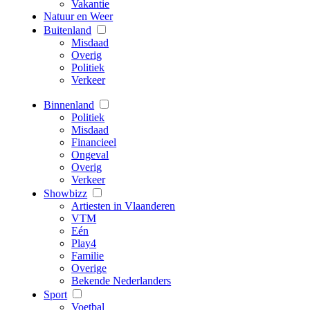
Vakantie
Natuur en Weer
Buitenland
Misdaad
Overig
Politiek
Verkeer
Binnenland
Politiek
Misdaad
Financieel
Ongeval
Overig
Verkeer
Showbizz
Artiesten in Vlaanderen
VTM
Eén
Play4
Familie
Overige
Bekende Nederlanders
Sport
Voetbal