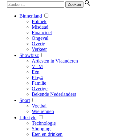
Binnenland
Politiek
Misdaad
Financieel
Ongeval
Overig
Verkeer
Showbizz
Artiesten in Vlaanderen
VTM
Eén
Play4
Familie
Overige
Bekende Nederlanders
Sport
Voetbal
Wielrennen
Lifestyle
Technologie
Shopping
Eten en drinken