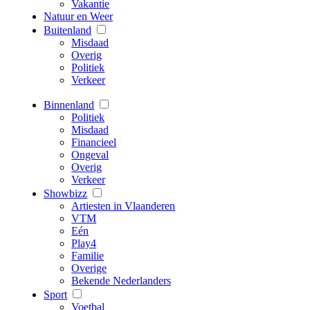
Vakantie
Natuur en Weer
Buitenland
Misdaad
Overig
Politiek
Verkeer
Binnenland
Politiek
Misdaad
Financieel
Ongeval
Overig
Verkeer
Showbizz
Artiesten in Vlaanderen
VTM
Eén
Play4
Familie
Overige
Bekende Nederlanders
Sport
Voetbal