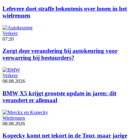
Lefevere doet straffe bekentenis over lonen in het
wielrennen
Verkeer
07:20
Zorgt deze verandering bij autokeuring voor
verwarring bij bestuurders?
Verkeer
08.08.2026
BMW X5 krijgt grootste update in jaren: dit
verandert er allemaal
Wielrennen
08.08.2026
Kopecky komt net tekort in de Tour, maar jarige