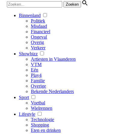
Binnenland
Politiek
Misdaad
Financieel
Ongeval
Overig
Verkeer
Showbizz
Artiesten in Vlaanderen
VTM
Eén
Play4
Familie
Overige
Bekende Nederlanders
Sport
Voetbal
Wielrennen
Lifestyle
Technologie
Shopping
Eten en drinken