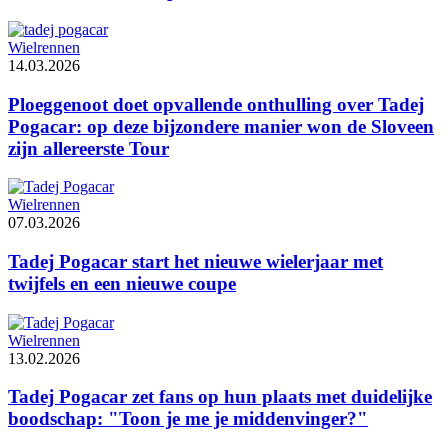
Wielrennen
14.03.2026
Ploeggenoot doet opvallende onthulling over Tadej
Pogacar: op deze bijzondere manier won de Sloveen
zijn allereerste Tour
Wielrennen
07.03.2026
Tadej Pogacar start het nieuwe wielerjaar met
twijfels en een nieuwe coupe
Wielrennen
13.02.2026
Tadej Pogacar zet fans op hun plaats met duidelijke
boodschap: "Toon je me je middenvinger?"