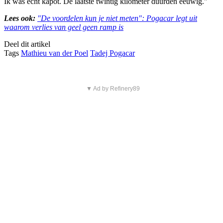
Ik was echt kapot. De laatste twintig kilometer duurden eeuwig."
Lees ook:
"De voordelen kun je niet meten": Pogacar legt uit
waarom verlies van geel geen ramp is
Deel dit artikel
Tags
Mathieu van der Poel
Tadej Pogacar
▼ Ad by Refinery89