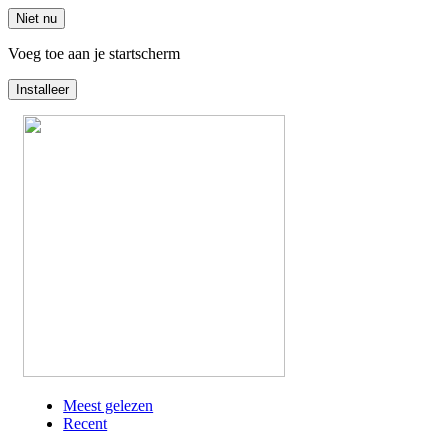
Niet nu
Voeg toe aan je startscherm
Installeer
Overslaan
en
naar
de
inhoud
gaan
Meest gelezen
Recent