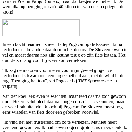
van der Poel
in Parijs-Roubaix, maar dat kregen we niet echt. De
wereldkampioen ging op zo'n 40 kilometer van de streep tegen de
grond.
In een bocht naar rechts reed Tadej Pogacar op de kasseien bijna
rechtdoor en belandde daardoor in het decors. De Sloveen kwam ten
val en moest daarna nog zijn ketting terug op zijn fiets leggen. Het
duurde zo lang voor hij weer kon vertrekken.
“Ik zag de motoren voor me en voor mijn gevoel gingen ze
rechtdoor. Ik kwam met een hoge snelheid aan, met de wind in de
rug. Toen ging het fout", zei Pogacar bij
TNT Sports
over zijn
valpartij.
Van der Poel leek even te wachten, maar reed daarna toch gewoon
door. Het verschil bleef daarna hangen op zo'n 15 seconden, maar
de veer brak uiteindelijk toch bij Pogacar. De Sloveen moest nog
eens wisselen van fiets door een gebroken voorwiel.
"Ik vind het niet frustrerend om zo te verliezen. Mathieu heeft
verdiend gewonnen. Ik had sowieso geen grote kans meer, denk ik.