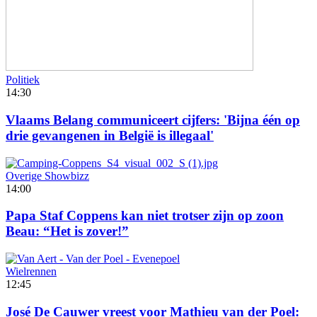
Politiek
14:30
Vlaams Belang communiceert cijfers: 'Bijna één op
drie gevangenen in België is illegaal'
Overige Showbizz
14:00
Papa Staf Coppens kan niet trotser zijn op zoon
Beau: “Het is zover!”
Wielrennen
12:45
José De Cauwer vreest voor Mathieu van der Poel: