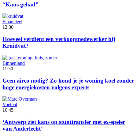
“Kans gehad”
Financieel
12:30
Hoeveel verdient een verkoopmedewerker bij
Kruidvat?
Binnenland
11:30
Geen airco nodig? Zo houd je je woning koel zonder
hoge energiekosten volgens experts
Voetbal
10:45
‘Antwerp ziet kans op stunttransfer met ex-speler
van Anderlecht’