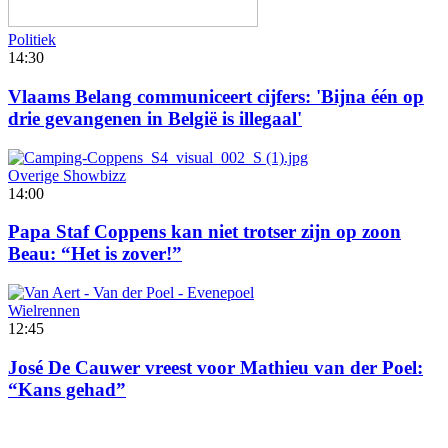
Politiek
14:30
Vlaams Belang communiceert cijfers: 'Bijna één op
drie gevangenen in België is illegaal'
Overige Showbizz
14:00
Papa Staf Coppens kan niet trotser zijn op zoon
Beau: “Het is zover!”
Wielrennen
12:45
José De Cauwer vreest voor Mathieu van der Poel:
“Kans gehad”