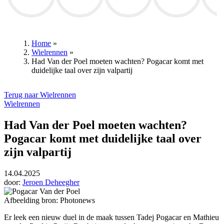
Annelies Verlinden
Mathieu van der Poel
RSC Anderlecht
Patrick Lefevere
Club B
Home
»
Wielrennen
»
Kruimelpad
Had Van der Poel moeten wachten? Pogacar komt met
duidelijke taal over zijn valpartij
Terug naar Wielrennen
Wielrennen
Had Van der Poel moeten wachten?
Pogacar komt met duidelijke taal over
zijn valpartij
14.04.2025
door:
Jeroen Deheegher
Afbeelding bron: Photonews
Er leek een nieuw duel in de maak tussen Tadej Pogacar en
Mathieu