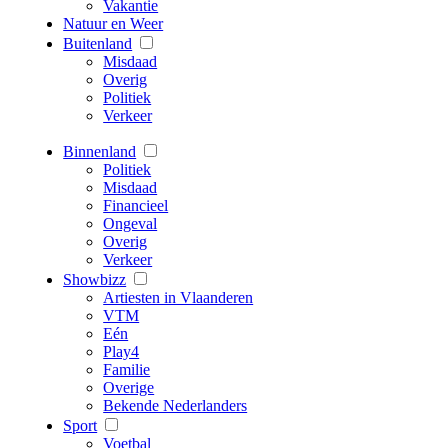
Vakantie
Natuur en Weer
Buitenland
Misdaad
Overig
Politiek
Verkeer
Binnenland
Politiek
Misdaad
Financieel
Ongeval
Overig
Verkeer
Showbizz
Artiesten in Vlaanderen
VTM
Eén
Play4
Familie
Overige
Bekende Nederlanders
Sport
Voetbal