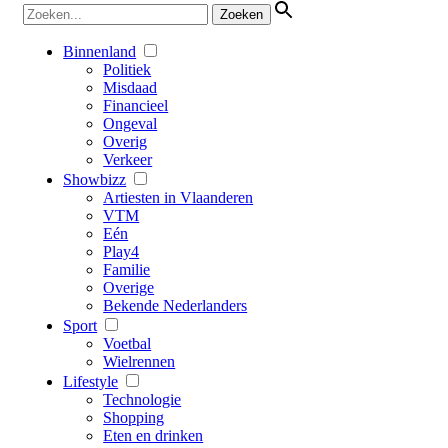
Binnenland
Politiek
Misdaad
Financieel
Ongeval
Overig
Verkeer
Showbizz
Artiesten in Vlaanderen
VTM
Eén
Play4
Familie
Overige
Bekende Nederlanders
Sport
Voetbal
Wielrennen
Lifestyle
Technologie
Shopping
Eten en drinken