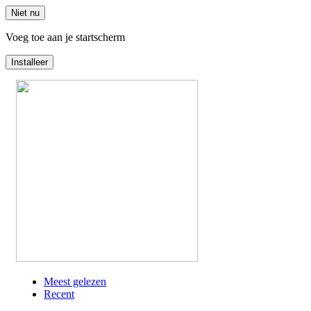
Niet nu
Voeg toe aan je startscherm
Installeer
Overslaan
en
naar
de
inhoud
gaan
Meest gelezen
Recent