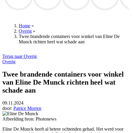
Club Brugge
Club Brugge
Wout van Aert
Thibaut Courtois
David D
Home
»
Overig
»
Kruimelpad
Twee brandende containers voor winkel van Eline De
Munck richten heel wat schade aan
Terug naar Overig
Overig
Twee brandende containers voor winkel
van Eline De Munck richten heel wat
schade aan
09.11.2024
door:
Patrice Morren
Afbeelding bron: Photonews
Eline De Munck
heeft al betere ochtenden gehad. Het werd voor