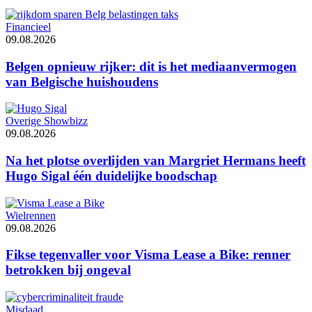
Financieel
09.08.2026
Belgen opnieuw rijker: dit is het mediaanvermogen
van Belgische huishoudens
Overige Showbizz
09.08.2026
Na het plotse overlijden van Margriet Hermans heeft
Hugo Sigal één duidelijke boodschap
Wielrennen
09.08.2026
Fikse tegenvaller voor Visma Lease a Bike: renner
betrokken bij ongeval
Misdaad