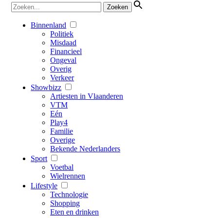
Binnenland
Politiek
Misdaad
Financieel
Ongeval
Overig
Verkeer
Showbizz
Artiesten in Vlaanderen
VTM
Eén
Play4
Familie
Overige
Bekende Nederlanders
Sport
Voetbal
Wielrennen
Lifestyle
Technologie
Shopping
Eten en drinken