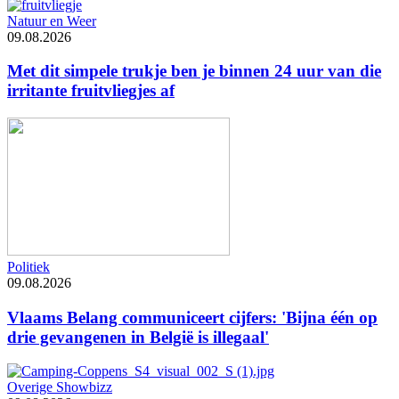
Natuur en Weer
09.08.2026
Met dit simpele trukje ben je binnen 24 uur van die
irritante fruitvliegjes af
Politiek
09.08.2026
Vlaams Belang communiceert cijfers: 'Bijna één op
drie gevangenen in België is illegaal'
Overige Showbizz