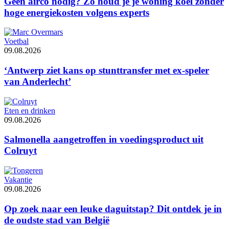
Geen airco nodig? Zo houd je je woning koel zonder
hoge energiekosten volgens experts
Voetbal
09.08.2026
‘Antwerp ziet kans op stunttransfer met ex-speler
van Anderlecht’
Eten en drinken
09.08.2026
Salmonella aangetroffen in voedingsproduct uit
Colruyt
Vakantie
09.08.2026
Op zoek naar een leuke daguitstap? Dit ontdek je in
de oudste stad van België