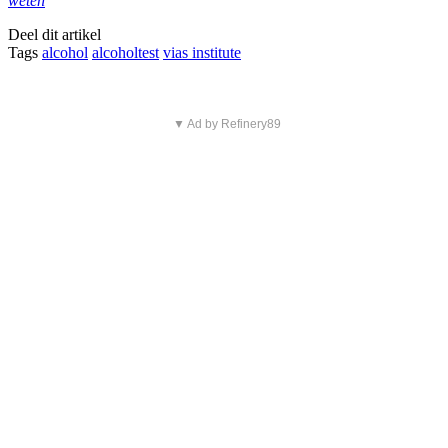
weten
Deel dit artikel
Tags
alcohol
alcoholtest
vias institute
▼ Ad by Refinery89