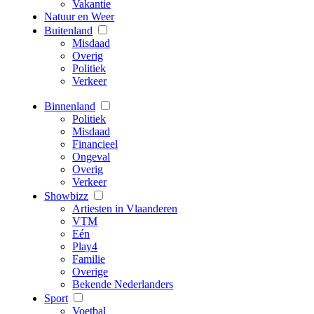
Vakantie
Natuur en Weer
Buitenland
Misdaad
Overig
Politiek
Verkeer
Binnenland
Politiek
Misdaad
Financieel
Ongeval
Overig
Verkeer
Showbizz
Artiesten in Vlaanderen
VTM
Eén
Play4
Familie
Overige
Bekende Nederlanders
Sport
Voetbal