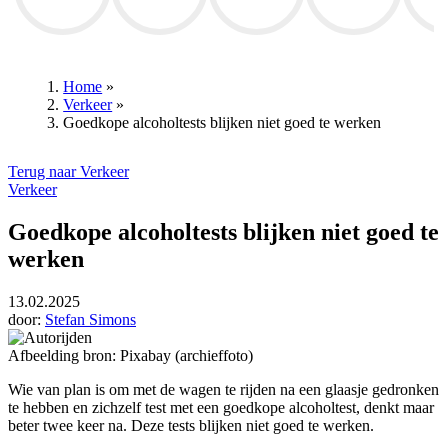
KV Mechelen
Sabine Hagedoren
STVV
Annelies Verlinden
Home
»
Verkeer
»
Kruimelpad
Goedkope alcoholtests blijken niet goed te werken
Terug naar Verkeer
Verkeer
Goedkope alcoholtests blijken niet goed te
werken
13.02.2025
door:
Stefan Simons
Afbeelding bron: Pixabay (archieffoto)
Wie van plan is om met de wagen te rijden na een glaasje gedronken
te hebben en zichzelf test met een goedkope alcoholtest, denkt maar
beter twee keer na. Deze tests blijken niet goed te werken.