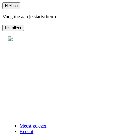
Niet nu
Voeg toe aan je startscherm
Installeer
Overslaan
en
naar
de
inhoud
gaan
Meest gelezen
Recent