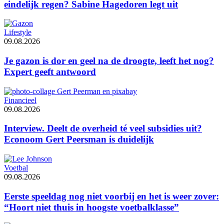
eindelijk regen? Sabine Hagedoren legt uit
Lifestyle
09.08.2026
Je gazon is dor en geel na de droogte, leeft het nog?
Expert geeft antwoord
Financieel
09.08.2026
Interview. Deelt de overheid té veel subsidies uit?
Econoom Gert Peersman is duidelijk
Voetbal
09.08.2026
Eerste speeldag nog niet voorbij en het is weer zover:
“Hoort niet thuis in hoogste voetbalklasse”