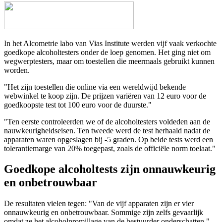
In het Alcometrie labo van Vias Institute werden vijf vaak verkochte
goedkope alcoholtesters onder de loep genomen. Het ging niet om
wegwerptesters, maar om toestellen die meermaals gebruikt kunnen
worden.
"Het zijn toestellen die online via een wereldwijd bekende
webwinkel te koop zijn. De prijzen variëren van 12 euro voor de
goedkoopste test tot 100 euro voor de duurste."
"Ten eerste controleerden we of de alcoholtesters voldeden aan de
nauwkeurigheidseisen. Ten tweede werd de test herhaald nadat de
apparaten waren opgeslagen bij -5 graden. Op beide tests werd een
tolerantiemarge van 20% toegepast, zoals de officiële norm toelaat."
Goedkope alcoholtests zijn onnauwkeurig
en onbetrouwbaar
De resultaten vielen tegen: "Van de vijf apparaten zijn er vier
onnauwkeurig en onbetrouwbaar. Sommige zijn zelfs gevaarlijk
omdat ze het alcoholpromillage van de bestuurder onderschatten."