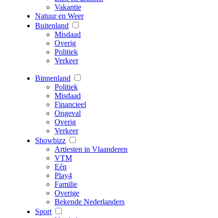
Vakantie
Natuur en Weer
Buitenland
Misdaad
Overig
Politiek
Verkeer
Binnenland
Politiek
Misdaad
Financieel
Ongeval
Overig
Verkeer
Showbizz
Artiesten in Vlaanderen
VTM
Eén
Play4
Familie
Overige
Bekende Nederlanders
Sport