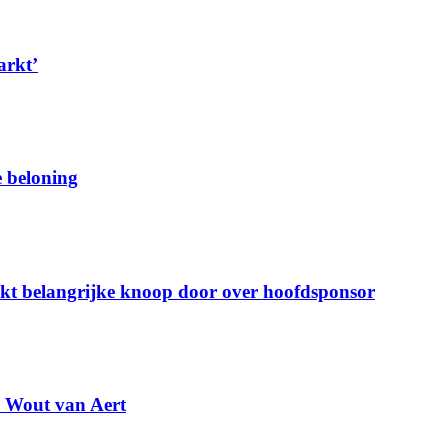
arkt’
e beloning
akt belangrijke knoop door over hoofdsponsor
an Wout van Aert