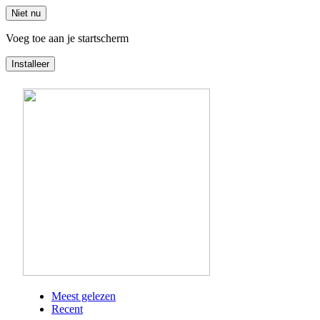
Niet nu
Voeg toe aan je startscherm
Installeer
Overslaan
en
naar
de
inhoud
gaan
Meest gelezen
Recent