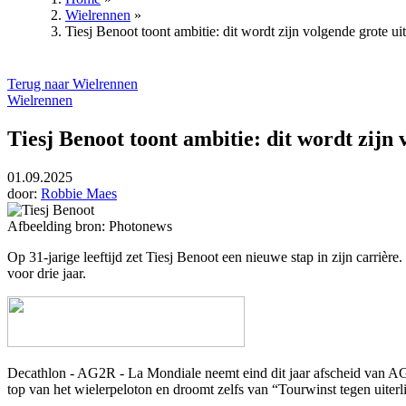
Wielrennen
»
Kruimelpad
Tiesj Benoot toont ambitie: dit wordt zijn volgende grote ui
Terug naar Wielrennen
Wielrennen
Tiesj Benoot toont ambitie: dit wordt zijn
01.09.2025
door:
Robbie Maes
Afbeelding bron: Photonews
Op 31-jarige leeftijd zet
Tiesj Benoot
een nieuwe stap in zijn carrièr
voor drie jaar.
Decathlon - AG2R - La Mondiale neemt eind dit jaar afscheid van AG
top van het wielerpeloton en droomt zelfs van “Tourwinst tegen uiterl