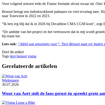
Voor volgend seizoen trekt de Franse formatie alvast zwaar uit. Ola
Benoot brengt een indrukwekkend palmares en veel ervaring mee. Hij
naar Tourwinst in 2022 en 2023.
“Ik ben erg blij dat ik in 2026 bij Decathlon CMA CGM kom", zegt Be
“De ambitie van het project en het vertrouwen dat in mij wordt gesteld
hij eraan toe.
Lees ook:
“Altijd wat onwennig voor”: Tiesj Benoot gaat ver buiten 
Deel dit artikel
Tags
tiesj benoot
visma
Gerelateerde artikelen
Wielrennen
30.07.2026
Wout van Aert stelt de fans gerust én spreekt grote amb