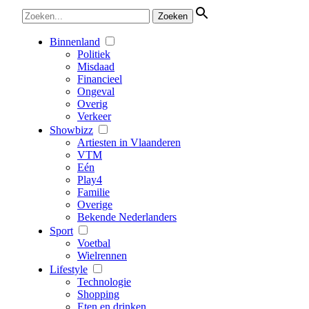
Binnenland
Politiek
Misdaad
Financieel
Ongeval
Overig
Verkeer
Showbizz
Artiesten in Vlaanderen
VTM
Eén
Play4
Familie
Overige
Bekende Nederlanders
Sport
Voetbal
Wielrennen
Lifestyle
Technologie
Shopping
Eten en drinken