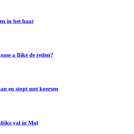
en in het haar
Lease a Bike de reden?
aan en stopt met koersen
lijke val in Mol