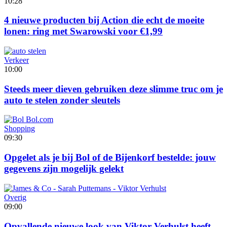
10:28
4 nieuwe producten bij Action die echt de moeite
lonen: ring met Swarowski voor €1,99
Verkeer
10:00
Steeds meer dieven gebruiken deze slimme truc om je
auto te stelen zonder sleutels
Shopping
09:30
Opgelet als je bij Bol of de Bijenkorf bestelde: jouw
gegevens zijn mogelijk gelekt
Overig
09:00
Opvallende nieuwe look van Viktor Verhulst heeft