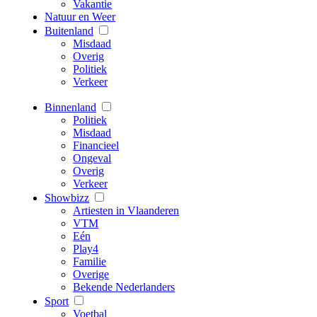
Vakantie
Natuur en Weer
Buitenland
Misdaad
Overig
Politiek
Verkeer
Binnenland
Politiek
Misdaad
Financieel
Ongeval
Overig
Verkeer
Showbizz
Artiesten in Vlaanderen
VTM
Eén
Play4
Familie
Overige
Bekende Nederlanders
Sport
Voetbal