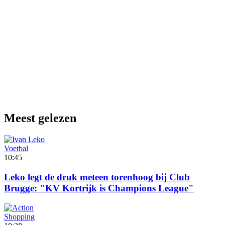
Meest gelezen
Voetbal
10:45
Leko legt de druk meteen torenhoog bij Club
Brugge: "KV Kortrijk is Champions League"
Shopping