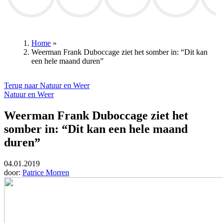
Club Brugge
Tadej Pogačar
Remco Evenepoel
Hans Vanaken
Royal An
Home
»
Weerman Frank Duboccage ziet het somber in: “Dit kan
Kruimelpad
een hele maand duren”
Terug naar Natuur en Weer
Natuur en Weer
Weerman Frank Duboccage ziet het
somber in: “Dit kan een hele maand
duren”
04.01.2019
door:
Patrice Morren