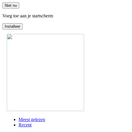
Niet nu
Voeg toe aan je startscherm
Installeer
Overslaan
en
naar
de
inhoud
gaan
Meest gelezen
Recent