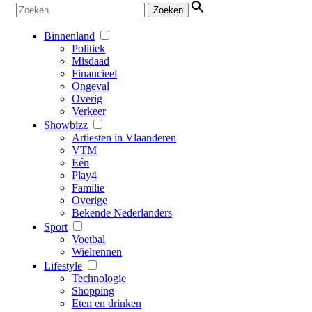
Binnenland
Politiek
Misdaad
Financieel
Ongeval
Overig
Verkeer
Showbizz
Artiesten in Vlaanderen
VTM
Eén
Play4
Familie
Overige
Bekende Nederlanders
Sport
Voetbal
Wielrennen
Lifestyle
Technologie
Shopping
Eten en drinken