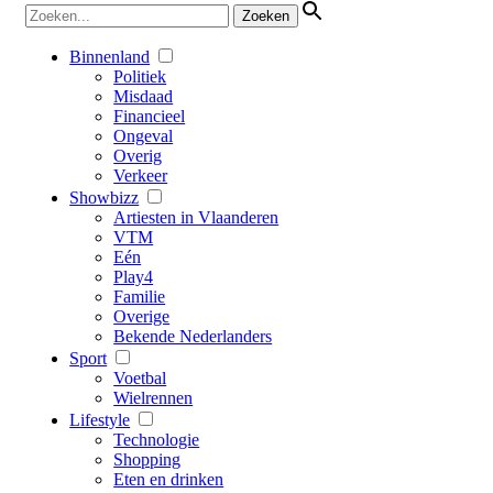
Binnenland
Politiek
Misdaad
Financieel
Ongeval
Overig
Verkeer
Showbizz
Artiesten in Vlaanderen
VTM
Eén
Play4
Familie
Overige
Bekende Nederlanders
Sport
Voetbal
Wielrennen
Lifestyle
Technologie
Shopping
Eten en drinken