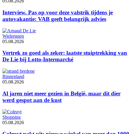
05.08.2026
Interview. Pas op voor deze valstrik tijdens je
autovakantie: VAB geeft belangrijk advies
Wielrennen
05.08.2026
Vertrek zo goed als zeker: laatste stuiptrekking van
De Lie bij Lotto-Intermarché
Binnenland
05.08.2026
Al jaren niet meer gezien in België, maar dit dier
werd gespot aan de kust
Shopping
05.08.2026
Colruyt pakt uit: nieuwe winkel van meer dan 1000