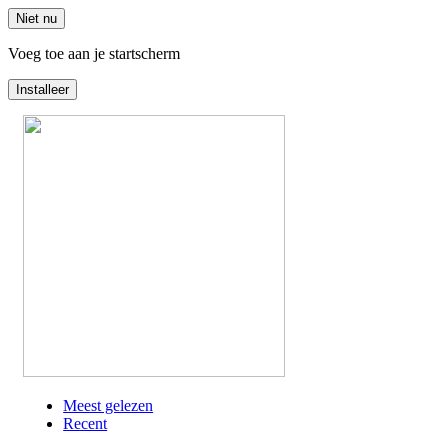
Niet nu
Voeg toe aan je startscherm
Installeer
Overslaan
en
naar
de
inhoud
gaan
Meest gelezen
Recent