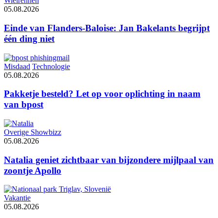
Wielrennen
05.08.2026
Einde van Flanders-Baloise: Jan Bakelants begrijpt
één ding niet
Misdaad
Technologie
05.08.2026
Pakketje besteld? Let op voor oplichting in naam
van bpost
Overige Showbizz
05.08.2026
Natalia geniet zichtbaar van bijzondere mijlpaal van
zoontje Apollo
Vakantie
05.08.2026