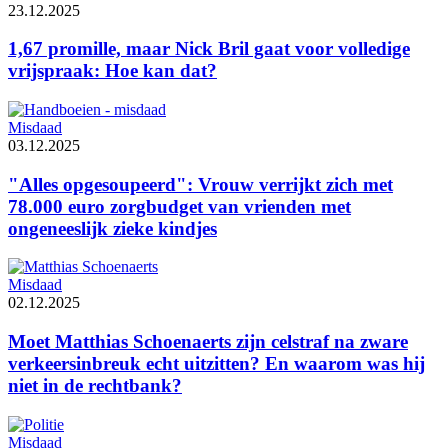
23.12.2025
1,67 promille, maar Nick Bril gaat voor volledige
vrijspraak: Hoe kan dat?
Misdaad
03.12.2025
"Alles opgesoupeerd": Vrouw verrijkt zich met
78.000 euro zorgbudget van vrienden met
ongeneeslijk zieke kindjes
Misdaad
02.12.2025
Moet Matthias Schoenaerts zijn celstraf na zware
verkeersinbreuk echt uitzitten? En waarom was hij
niet in de rechtbank?
Misdaad