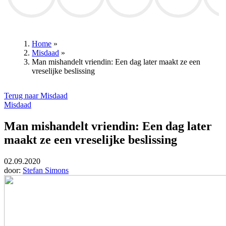
RSC Anderlecht
Remco Evenepoel
Club Brugge
Royal Antwerp FC
Union Sin
Home
»
Misdaad
»
Kruimelpad
Man mishandelt vriendin: Een dag later maakt ze een
vreselijke beslissing
Terug naar Misdaad
Misdaad
Man mishandelt vriendin: Een dag later
maakt ze een vreselijke beslissing
02.09.2020
door:
Stefan Simons