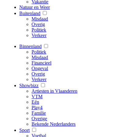
Vakantie
Natuur en Weer
Buitenland
Misdaad
Overig
Politiek
Verkeer
Binnenland
Politiek
Misdaad
Financieel
Ongeval
Overig
Verkeer
Showbizz
Artiesten in Vlaanderen
VTM
Eén
Play4
Familie
Overige
Bekende Nederlanders
Sport
Voetbal