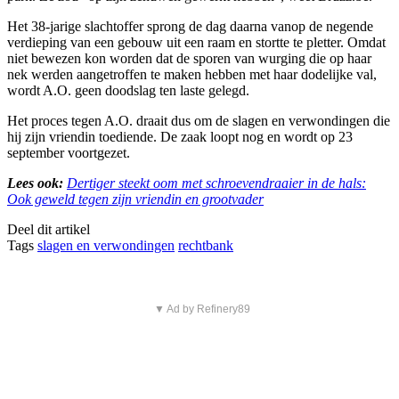
Het 38-jarige slachtoffer sprong de dag daarna vanop de negende
verdieping van een gebouw uit een raam en stortte te pletter. Omdat
niet bewezen kon worden dat de sporen van wurging die op haar
nek werden aangetroffen te maken hebben met haar dodelijke val,
wordt A.O. geen doodslag ten laste gelegd.
Het proces tegen A.O. draait dus om de slagen en verwondingen die
hij zijn vriendin toediende. De zaak loopt nog en wordt op 23
september voortgezet.
Lees ook:
Dertiger steekt oom met schroevendraaier in de hals:
Ook geweld tegen zijn vriendin en grootvader
Deel dit artikel
Tags
slagen en verwondingen
rechtbank
▼ Ad by Refinery89