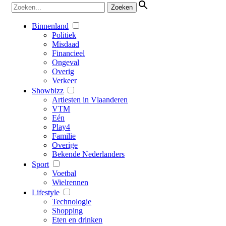
Binnenland
Politiek
Misdaad
Financieel
Ongeval
Overig
Verkeer
Showbizz
Artiesten in Vlaanderen
VTM
Eén
Play4
Familie
Overige
Bekende Nederlanders
Sport
Voetbal
Wielrennen
Lifestyle
Technologie
Shopping
Eten en drinken