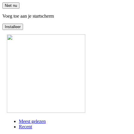
Niet nu
Voeg toe aan je startscherm
Installeer
Overslaan
en
naar
de
inhoud
gaan
Meest gelezen
Recent