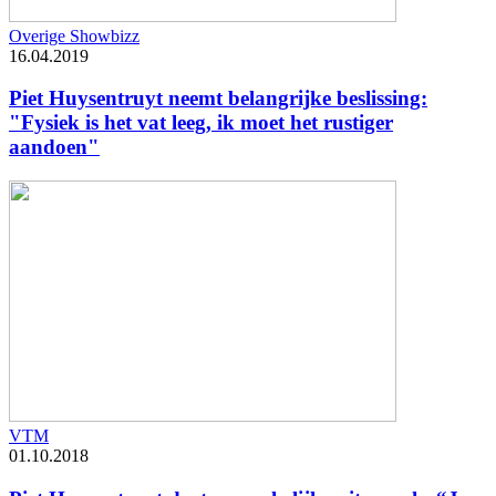
Overige Showbizz
16.04.2019
Piet Huysentruyt neemt belangrijke beslissing:
"Fysiek is het vat leeg, ik moet het rustiger
aandoen"
VTM
01.10.2018