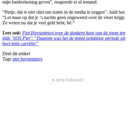
mijn bankrekening geven”, reageerde er al iemand.
“Pietje, dat is niet slim om zoiets in de media te zeggen”, luidt het.
“Let maar op dat je ‘s nachts geen ongewenst over de vloer krijgt.
Ze weten nu dat je veel geld hebt, hé.”
Lees ook:
Piet Huysentruyt over de donkere kant van de roem ten
tijde ‘SOS Piet’: “Daarom was het de minst gelukkige periode uit
heel mijn carrière”
Deel dit artikel
Tags
piet huysentruyt
▼ Ad by Refinery89