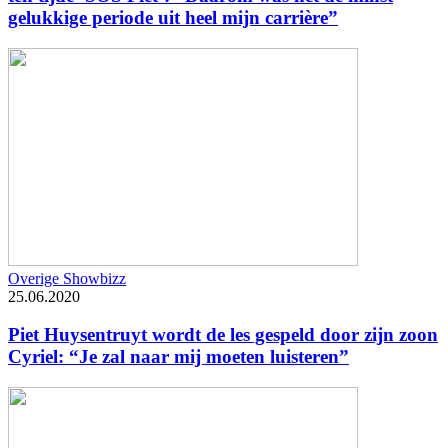
gelukkige periode uit heel mijn carrière”
Overige Showbizz
25.06.2020
Piet Huysentruyt wordt de les gespeld door zijn zoon
Cyriel: “Je zal naar mij moeten luisteren”