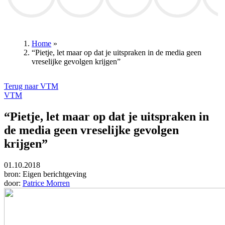
Club Brugge
Club Brugge
Wout van Aert
Thibaut Courtois
David D
Home
»
“Pietje, let maar op dat je uitspraken in de media geen
Kruimelpad
vreselijke gevolgen krijgen”
Terug naar VTM
VTM
“Pietje, let maar op dat je uitspraken in
de media geen vreselijke gevolgen
krijgen”
01.10.2018
bron:
Eigen berichtgeving
door:
Patrice Morren