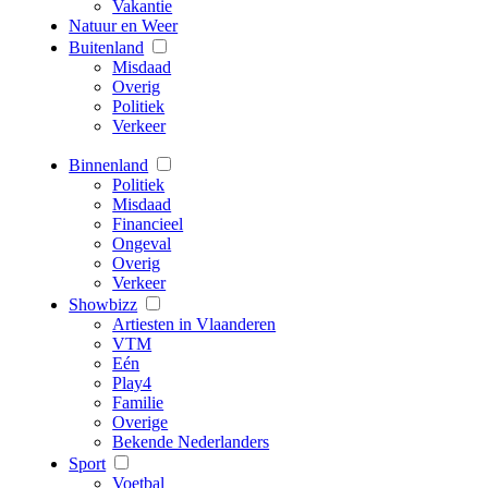
Vakantie
Natuur en Weer
Buitenland
Misdaad
Overig
Politiek
Verkeer
Binnenland
Politiek
Misdaad
Financieel
Ongeval
Overig
Verkeer
Showbizz
Artiesten in Vlaanderen
VTM
Eén
Play4
Familie
Overige
Bekende Nederlanders
Sport
Voetbal