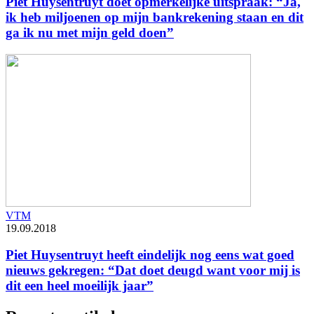
Piet Huysentruyt doet opmerkelijke uitspraak: “Ja,
ik heb miljoenen op mijn bankrekening staan en dit
ga ik nu met mijn geld doen”
VTM
19.09.2018
Piet Huysentruyt heeft eindelijk nog eens wat goed
nieuws gekregen: “Dat doet deugd want voor mij is
dit een heel moeilijk jaar”