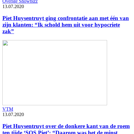
Overige Showbizz
13.07.2020
Piet Huysentruyt ging confrontatie aan met één van
zijn klanten: “Ik schold hem uit voor hypocriete
zak”
VTM
13.07.2020
Piet Huysentruyt over de donkere kant van de roem
ten tijde ‘SOS Piet’: “Daarom was het de minst