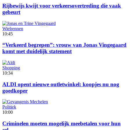
Rijbewijs kwijt voor verkeersovertreding die vaak
gebeurt
Wielrennen
10:45
“Verkeerd begrepen”: vrouw van Jonas Vingegaard
komt met duidelijk statement
Shopping
10:34
ALDI opent nieuwe outletwinkel: koopjes nu nog
goedkoper
Politiek
10:00
Criminelen moeten mogelijk meebetalen voor hun
cel