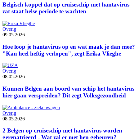
Belgisch koppel dat op cruiseschip met hantavirus
zat staat helse periode te wachten
Overig
09.05.2026
Hoe loop je hantavirus op en wat maak je dan mee?
"Kan heel heftig verlopen", zegt Erika Vlieghe
Overig
08.05.2026
Kunnen Belgen aan boord van schip het hantavirus
hier gaan verspreiden? Dit zegt Volksgezondheid
Overig
08.05.2026
2 Belgen op cruiseschip met hantavirus worden
gerepatrieerd - Wat zal er met hen gebeuren?