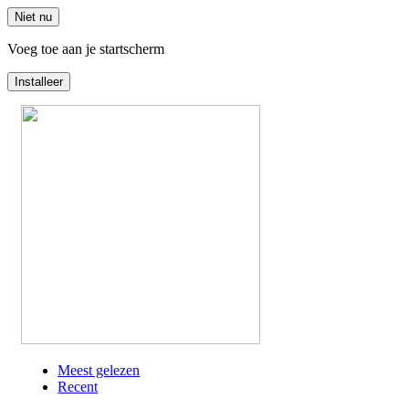
Niet nu
Voeg toe aan je startscherm
Installeer
Overslaan
en
naar
de
inhoud
gaan
Meest gelezen
Recent