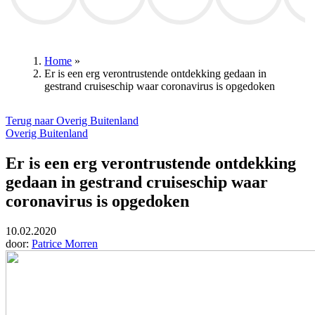
RSC Anderlecht
Remco Evenepoel
Club Brugge
Royal Antwerp FC
Union Sin
Home
»
Er is een erg verontrustende ontdekking gedaan in
Kruimelpad
gestrand cruiseschip waar coronavirus is opgedoken
Terug naar Overig Buitenland
Overig Buitenland
Er is een erg verontrustende ontdekking
gedaan in gestrand cruiseschip waar
coronavirus is opgedoken
10.02.2020
door:
Patrice Morren