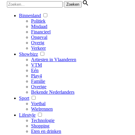
Binnenland
Politiek
Misdaad
Financieel
Ongeval
Overig
Verkeer
Showbizz
Artiesten in Vlaanderen
VTM
Eén
Play4
Familie
Overige
Bekende Nederlanders
Sport
Voetbal
Wielrennen
Lifestyle
Technologie
Shopping
Eten en drinken