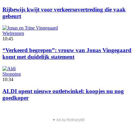
Rijbewijs kwijt voor verkeersovertreding die vaak
gebeurt
Wielrennen
10:45
“Verkeerd begrepen”: vrouw van Jonas Vingegaard
komt met duidelijk statement
Shopping
10:34
ALDI opent nieuwe outletwinkel: koopjes nu nog
goedkoper
▼ Ad by Refinery89