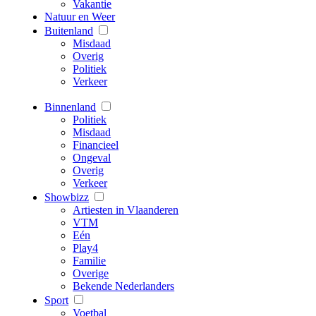
Vakantie
Natuur en Weer
Buitenland
Misdaad
Overig
Politiek
Verkeer
Binnenland
Politiek
Misdaad
Financieel
Ongeval
Overig
Verkeer
Showbizz
Artiesten in Vlaanderen
VTM
Eén
Play4
Familie
Overige
Bekende Nederlanders
Sport
Voetbal