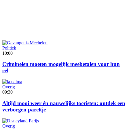
Politiek
10:00
Criminelen moeten mogelijk meebetalen voor hun
cel
Overig
09:30
Altijd mooi weer én nauwelijks toeristen: ontdek een
verborgen pareltje
Overig