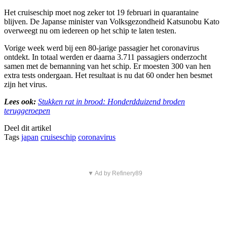
Het cruiseschip moet nog zeker tot 19 februari in quarantaine
blijven. De Japanse minister van Volksgezondheid Katsunobu Kato
overweegt nu om iedereen op het schip te laten testen.
Vorige week werd bij een 80-jarige passagier het coronavirus
ontdekt. In totaal werden er daarna 3.711 passagiers onderzocht
samen met de bemanning van het schip. Er moesten 300 van hen
extra tests ondergaan. Het resultaat is nu dat 60 onder hen besmet
zijn het virus.
Lees ook:
Stukken rat in brood: Honderdduizend broden
teruggeroepen
Deel dit artikel
Tags
japan
cruiseschip
coronavirus
▼ Ad by Refinery89