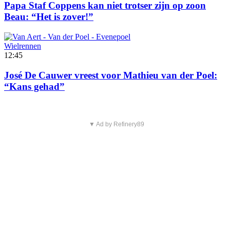
Papa Staf Coppens kan niet trotser zijn op zoon
Beau: “Het is zover!”
Wielrennen
12:45
José De Cauwer vreest voor Mathieu van der Poel:
“Kans gehad”
▼ Ad by Refinery89