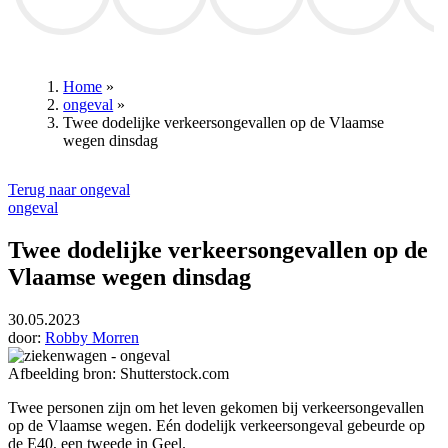
Annelies Verlinden
Mathieu van der Poel
RSC Anderlecht
Patrick Lefevere
Club B
Home
»
ongeval
»
Kruimelpad
Twee dodelijke verkeersongevallen op de Vlaamse
wegen dinsdag
Terug naar ongeval
ongeval
Twee dodelijke verkeersongevallen op de
Vlaamse wegen dinsdag
30.05.2023
door:
Robby Morren
Afbeelding bron: Shutterstock.com
Twee personen zijn om het leven gekomen bij verkeersongevallen
op de Vlaamse wegen. Eén dodelijk verkeersongeval gebeurde op
de E40, een tweede in Geel.