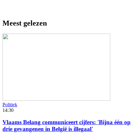
Meest gelezen
Politiek
14:30
Vlaams Belang communiceert cijfers: 'Bijna één op
drie gevangenen in België is illegaal'