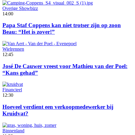
Overige Showbizz
14:00
Papa Staf Coppens kan niet trotser zijn op zoon
Beau: “Het is zover!”
Wielrennen
12:45
José De Cauwer vreest voor Mathieu van der Poel:
“Kans gehad”
Financieel
12:30
Hoeveel verdient een verkoopmedewerker bij
Kruidvat?
Binnenland