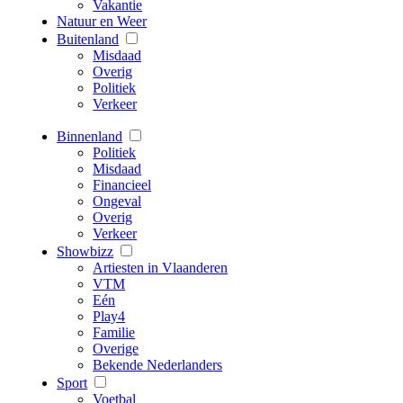
Vakantie
Natuur en Weer
Buitenland
Misdaad
Overig
Politiek
Verkeer
Binnenland
Politiek
Misdaad
Financieel
Ongeval
Overig
Verkeer
Showbizz
Artiesten in Vlaanderen
VTM
Eén
Play4
Familie
Overige
Bekende Nederlanders
Sport
Voetbal