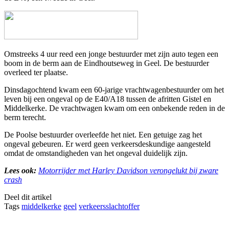
Omstreeks 4 uur reed een jonge bestuurder met zijn auto tegen een
boom in de berm aan de Eindhoutseweg in Geel. De bestuurder
overleed ter plaatse.
Dinsdagochtend kwam een 60-jarige vrachtwagenbestuurder om het
leven bij een ongeval op de E40/A18 tussen de afritten Gistel en
Middelkerke. De vrachtwagen kwam om een onbekende reden in de
berm terecht.
De Poolse bestuurder overleefde het niet. Een getuige zag het
ongeval gebeuren. Er werd geen verkeersdeskundige aangesteld
omdat de omstandigheden van het ongeval duidelijk zijn.
Lees ook:
Motorrijder met Harley Davidson verongelukt bij zware
crash
Deel dit artikel
Tags
middelkerke
geel
verkeersslachtoffer