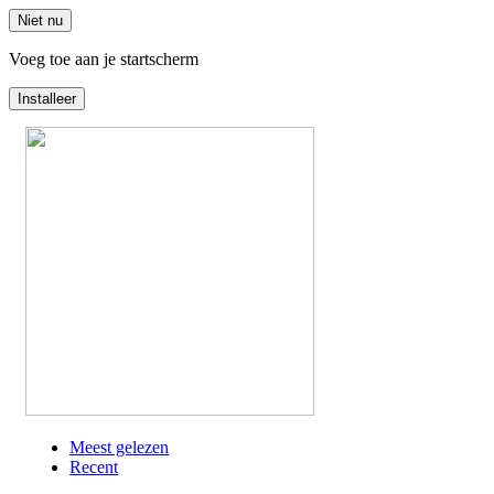
Niet nu
Voeg toe aan je startscherm
Installeer
Overslaan
en
naar
de
inhoud
gaan
Meest gelezen
Recent