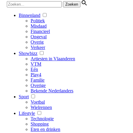
Binnenland
Politiek
Misdaad
Financieel
Ongeval
Overig
Verkeer
Showbizz
Artiesten in Vlaanderen
VTM
Eén
Play4
Familie
Overige
Bekende Nederlanders
Sport
Voetbal
Wielrennen
Lifestyle
Technologie
Shopping
Eten en drinken