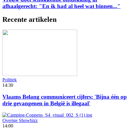
afhaalgerecht: "En ik had al heel wat binnen..."
Recente artikelen
Politiek
14:30
Vlaams Belang communiceert cijfers: 'Bijna één op
drie gevangenen in België is illegaal'
Overige Showbizz
14:00