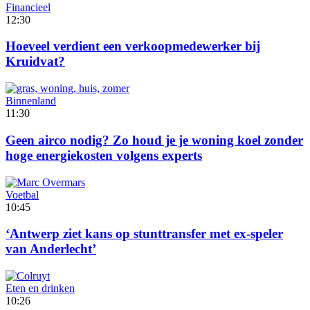
Financieel
12:30
Hoeveel verdient een verkoopmedewerker bij
Kruidvat?
Binnenland
11:30
Geen airco nodig? Zo houd je je woning koel zonder
hoge energiekosten volgens experts
Voetbal
10:45
‘Antwerp ziet kans op stunttransfer met ex-speler
van Anderlecht’
Eten en drinken
10:26