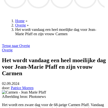
Club Brugge
Wout van Aert
Thibaut Courtois
David Dehenauw
RSC And
Home
»
Overig
»
Kruimelpad
Het wordt vandaag een heel moeilijke dag voor Jean-
Marie Pfaff en zijn vrouw Carmen
Terug naar Overig
Overig
Het wordt vandaag een heel moeilijke dag
voor Jean-Marie Pfaff en zijn vrouw
Carmen
02.09.2024
door:
Patrice Morren
Afbeelding bron: Photonews
Het wordt een zware dag voor de 68-jarige Carmen Pfaff. Vandaag