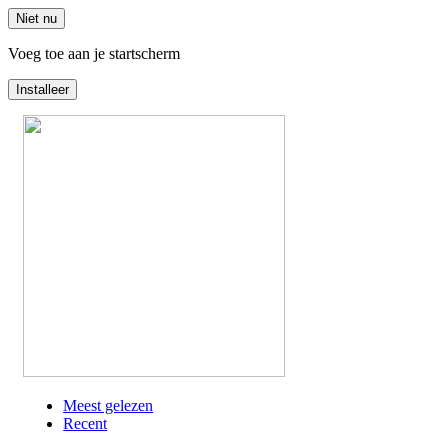
Niet nu
Voeg toe aan je startscherm
Installeer
Overslaan
en
naar
de
inhoud
gaan
Meest gelezen
Recent