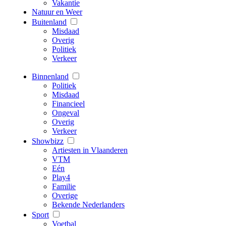
Vakantie
Natuur en Weer
Buitenland
Misdaad
Overig
Politiek
Verkeer
Binnenland
Politiek
Misdaad
Financieel
Ongeval
Overig
Verkeer
Showbizz
Artiesten in Vlaanderen
VTM
Eén
Play4
Familie
Overige
Bekende Nederlanders
Sport
Voetbal