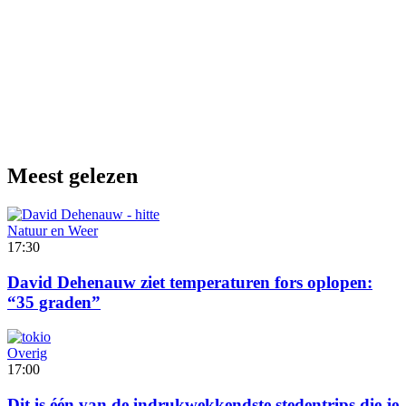
Meest gelezen
Natuur en Weer
17:30
David Dehenauw ziet temperaturen fors oplopen:
“35 graden”
Overig
17:00
Dit is één van de indrukwekkendste stedentrips die je