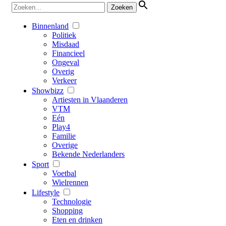
Binnenland
Politiek
Misdaad
Financieel
Ongeval
Overig
Verkeer
Showbizz
Artiesten in Vlaanderen
VTM
Eén
Play4
Familie
Overige
Bekende Nederlanders
Sport
Voetbal
Wielrennen
Lifestyle
Technologie
Shopping
Eten en drinken