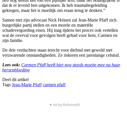
heb nog steeds last van een pijnlijke arm, maar het belangrijkste is
dat ik er levend ben uitgekomen. Ik heb traumabegeleiding
gekregen, maar het is moeilijk om eraan terug te denken.”
Samen met zijn advocaat Nick Heinen zal
Jean-Marie Pfaff
zich
burgerlijke partij stellen en een morele en materiële
schadevergoeding eisen. Hij mag tijdens het proces ook vertellen
wat de overval voor gevolgen heeft gehad voor hem, Carmen en
zijn familie.
De drie verdachten staan terecht voor diefstal met geweld met
verzwarende omstandigheden. Ze riskeren een jarenlange celstraf.
Lees ook:
Carmen Pfaff heeft hier nog steeds moeite mee na haar
hersenbloeding
Deel dit artikel
Tags
Jean-Marie Pfaff
carmen pfaff
▼ Ad by Refinery89