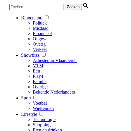
Binnenland
Politiek
Misdaad
Financieel
Ongeval
Overig
Verkeer
Showbizz
Artiesten in Vlaanderen
VTM
Eén
Play4
Familie
Overige
Bekende Nederlanders
Sport
Voetbal
Wielrennen
Lifestyle
Technologie
Shopping
Eten en drinken