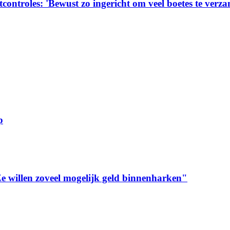
tcontroles: 'Bewust zo ingericht om veel boetes te verza
p
Ze willen zoveel mogelijk geld binnenharken"