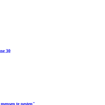
one 30
 mensen te pesten"