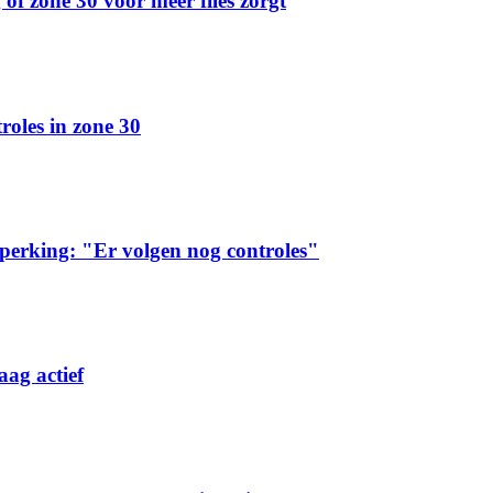
of zone 30 voor meer files zorgt
troles in zone 30
beperking: "Er volgen nog controles"
ag actief