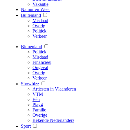
Vakantie
Natuur en Weer
Buitenland
Misdaad
Overig
Politiek
Verkeer
Binnenland
Politiek
Misdaad
Financieel
Ongeval
Overig
Verkeer
Showbizz
Artiesten in Vlaanderen
VTM
Eén
Play4
Familie
Overige
Bekende Nederlanders
Sport