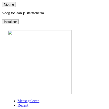
Niet nu
Voeg toe aan je startscherm
Installeer
Overslaan
en
naar
de
inhoud
gaan
Meest gelezen
Recent